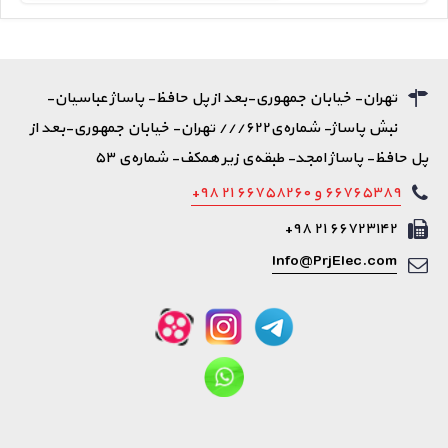
تهران- خیابان جمهوری-بعد از پل حافظ- پاساژ عباسیان-
نبش پاساژ- شماره‌ی۶۲۲/// تهران- خیابان جمهوری-بعد از
پل حافظ- پاساژ امجد- طبقه‌ی زیر همکف- شماره‌ی ۵۳
۶۶۷۶۵۳۸۹ و ۶۶۷۵۸۲۶۰ ۲۱ ۹۸+
۶۶۷۲۳۱۴۲ ۲۱ ۹۸+
Info@PrjElec.com