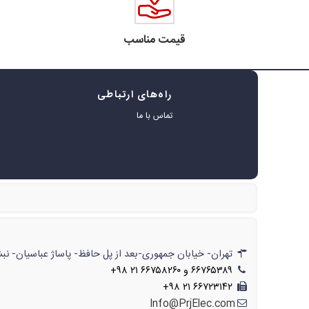
قیمت مناسب
راه‌های ارتباطی
ه
تماس با ما
ر
تهران- خیابان جمهوری-بعد از پل حافظ- پاساژ عباسیان- نبش پاساژ- شماره‌ی۶۲۲/// تهران- خیابان جمهوری-بعد از پل حافظ- پاسا
۶۶۷۶۵۳۸۹ و ۶۶۷۵۸۲۶۰ ۲۱ ۹۸+
۶۶۷۲۳۱۴۲ ۲۱ ۹۸+
Info@PrjElec.com