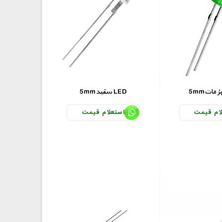
5mmسفید LED
ام قیمت
استعلام قیمت