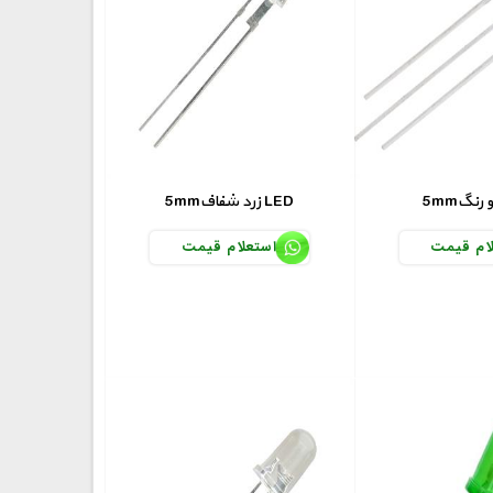
5mmزرد شفاف LED
ام قیمت
استعلام قیمت