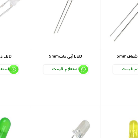
5mmآبی مات LED
5mmدو رنگ LED
ام قیمت
استعلام قیمت
استعل