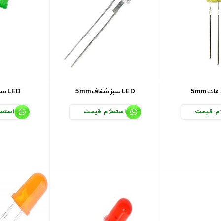
5mmسبز شفاف LED
5mmسبز مات LED
ام قیمت
استعلام قیمت
استعل