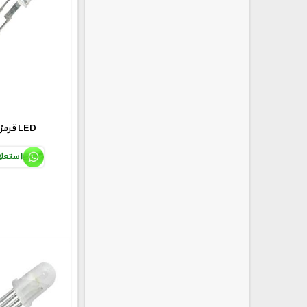
5mmقرمز شفاف LED
استعل