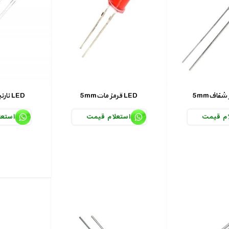
5mmقرمز مات LED
5mmنارنجی مات LED
ام قیمت
استعلام قیمت
استعل