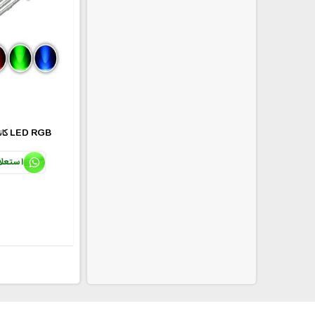
5mmکاتد مشترک LED RGB
استعل