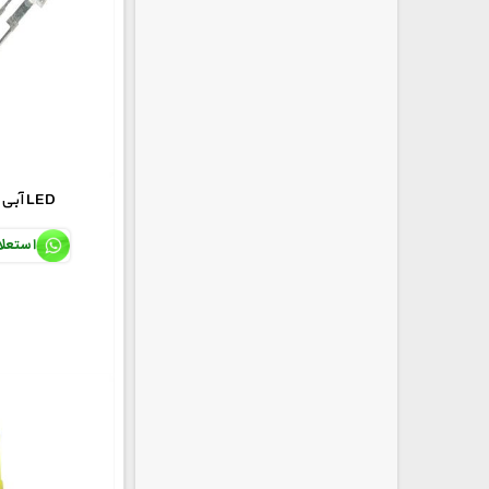
5mmآبی شفاف LED
استعل