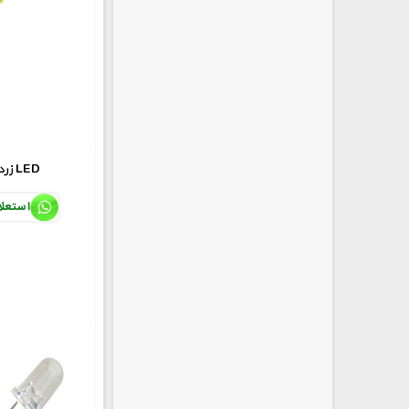
5mmزرد مات LED
استعل