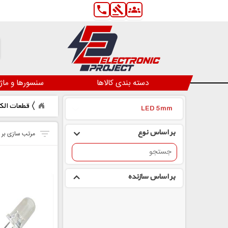
phone
gavel
groups
دسته بندی کالاها
سنسورها و ماژ
قطعات الک
LED 5mm
بر اساس نوع
بر اساس سازنده