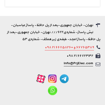
تهران- خیابان جمهوری-بعد از پل حافظ- پاساژ عباسیان-
نبش پاساژ- شماره‌ی۶۲۲/// تهران- خیابان جمهوری-بعد از
پل حافظ- پاساژ امجد- طبقه‌ی زیر همکف- شماره‌ی ۵۳
۶۶۷۶۵۳۸۹ و ۶۶۷۵۸۲۶۰ ۲۱ ۹۸+
۶۶۷۲۳۱۴۲ ۲۱ ۹۸+
Info@PrjElec.com