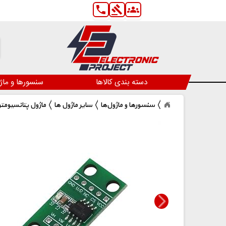
phone
gavel
groups
دسته بندی کالاها
سنسورها و ماژ
سنسورها و ماژول‌ها
سایر ماژول ها
X9C103S 10K ماژول پتانسی