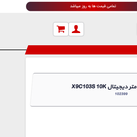
تمامی قیمت ها به روز میباشد
انسیومتر دیجیتال
102399