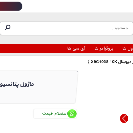
ول ها
پروگرامر ها
آی سی ها
ومتر دیجیتال
X9C103S 10K ماژول پت
استعلام قیمت