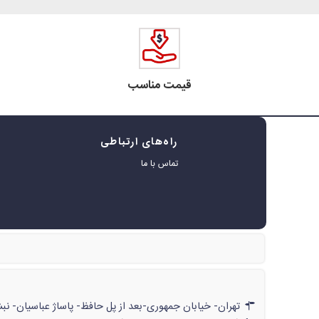
قیمت مناسب
راه‌های ارتباطی
ه
تماس با ما
ر
تهران- خیابان جمهوری-بعد از پل حافظ- پاساژ عباسیان- نبش پاساژ- شماره‌ی۶۲۲/// تهران- خیابان جمهوری-بعد از پل حافظ- پاسا