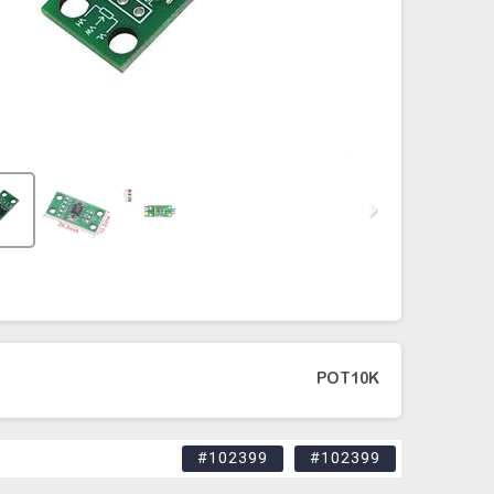
POT10K
#102399
#102399