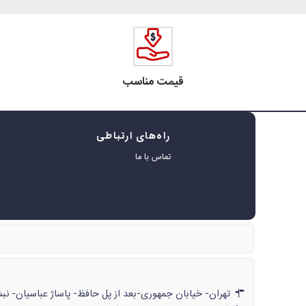
قیمت مناسب
راه‌های ارتباطی
ه
تماس با ما
ر
تهران- خیابان جمهوری-بعد از پل حافظ- پاساژ عباسیان- نبش پاساژ- شماره‌ی۶۲۲/// تهران- خیابان جمهوری-بعد از پل حافظ- پاسا