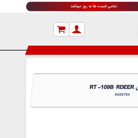
تمامی قیمت ها به روز میباشد
چین
6456794