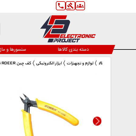
phone
gavel
groups
دسته بندی کالاها
سنسورها و ماژ
لوازم و تجهیزات
ابزار الکترونیکی
RT-109B RDEER کف چین