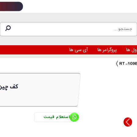
ول ها
پروگرامر ها
آی سی ها
RT-109B  RDEER کف 
استعلام قیمت