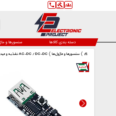
phone
gavel
groups
دسته بندی کالاها
سنسورها و ماژ
سنسورها و ماژول‌ها
تغذیه و مبدل AC-DC / DC-DC