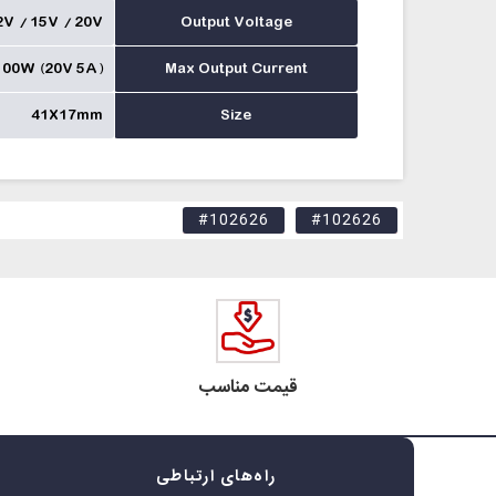
2V / 15V / 20V
Output Voltage
100W (20V 5A)
Max Output Current
41X17mm
Size
#102626
#102626
قیمت مناسب
راه‌های ارتباطی
ه