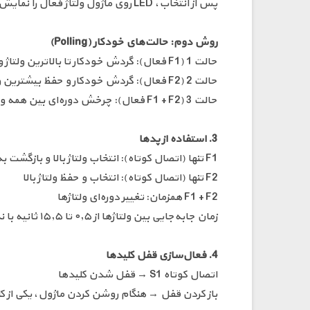
پس از انتخاب، LED روی ماژول ولتاژ فعال را نمایش می‌دهد.
روش دوم: حالت‌های خودکار (Polling)
حالت 1 (F1 فعال): گردش خودکار تا بالاترین ولتاژ و بازگشت به 5V
حالت 2 (F2 فعال): گردش خودکار و حفظ بیشترین ولتاژ خروجی
حالت 3 (F1 + F2 فعال): چرخش دوره‌ای بین همه ولتاژها (۵ تا ۲۰ ولت)
3. استفاده از پدها
F1 تنها (اتصال کوتاه): انتخاب ولتاژ بالا و بازگشت به 5V
F2 تنها (اتصال کوتاه): انتخاب و حفظ ولتاژ بالا
F1 + F2 همزمان: تغییر دوره‌ای ولتاژها
زمان جابه‌جایی بین ولتاژها از ۰٫۵ تا ۱۵٫۵ ثانیه با نگه داشتن کلید هنگام روشن کردن قابل تنظیم است.
4. فعال‌سازی قفل کلیدها
اتصال کوتاه S1 → قفل شدن کلیدها
باز کردن قفل → هنگام روشن کردن ماژول، یکی از کلی