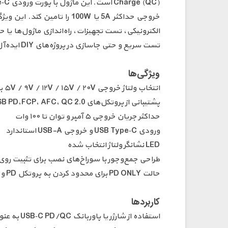
الکترونیکی، تست تجهیزات، راه‌اندازی ماژول‌ها یا 
تست سریع و حتی جاسازی در پروژه‌های DIY ایده‌آل می‌کند.
ویژگی‌ها
انتخاب ولتاژ خروجی ۵V / ۹V / ۱۲V / ۱۵V / ۲۰V با یک دکمه فشاری
پشتیبانی از پروتکل‌های USB PD،FCP، AFC، QC 2.0 و QC 3.0
حداکثر جریان خروجی ۵ آمپر و توان تا ۱۰۰ وات
ورودی USB Type‑C و خروجی USB-A استاندارد
LED نشانگر ولتاژ انتخاب شده
طراحی جمع‌وجور با سوراخ‌های نصب برای تثبیت روی 
حالت PD ONLY برای محدود کردن به پروتکل PD و حذف QC
کاربردها
استفاده از شارژر یا پاوربانک USB‑C PD/QC به عنوان منبع تغذیه قابل انتخاب ولتاژ برای پروژه‌ها