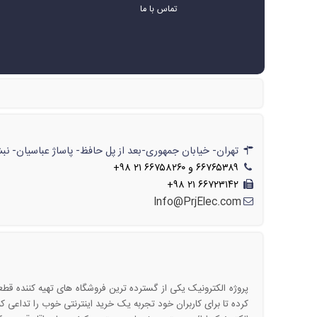
تماس با ما
ر
تهران- خیابان جمهوری-بعد از پل حافظ- پاساژ عباسیان- نبش پاساژ- شماره‌ی۶۲۲/// تهران- خیابان جمهوری-بعد از پل حافظ- پاسا
۶۶۷۶۵۳۸۹ و ۶۶۷۵۸۲۶۰ ۲۱ ۹۸+
۶۶۷۲۳۱۴۲ ۲۱ ۹۸+
Info@PrjElec.com
پروژه الکترونیک یکی از گسترده ترین فروشگاه های تهیه کننده 
کرده تا برای کاربران خود تجربه یک خرید اینترنتی خوب را تداعی