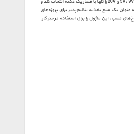
Charge (QC) است. این ماژول با پورت ورودی USB Type‑C و پورت خروجی USB-A، قادر است ولتاژهایی بین 5V، 9V، 12V، 15V و 20V را تنها با فشار یک دکمه انتخاب کند و
100 را تامین کند. این ویژگی باعث می‌شود بتوانید از شارژر لپ‌تاپ، پاوربانک یا آداپتور PD خود به عنوان یک منبع تغذیه تنظیم‌پذیر برای پروژه‌های
‌های نصب، این ماژول را برای استفاده در میز کار،