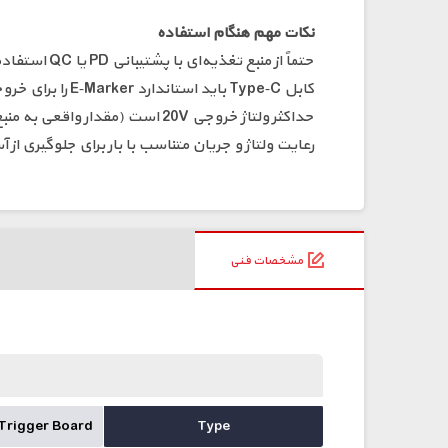
نکات مهم هنگام استفاده
حتماً از منبع تغذیه‌ای با پشتیبانی PD یا QC استفاده کنید.
کابل Type‑C باید استاندارد E‑Marker را برای خروجی 100W پشتیبانی کند.
حداکثر ولتاژ خروجی 20V است (مقدار واقعی به منبع تغذیه بستگی دارد).
رعایت ولتاژ و جریان متناسب با بار برای جلوگیری ا
مشخصات فنی
Trigger Board
Type