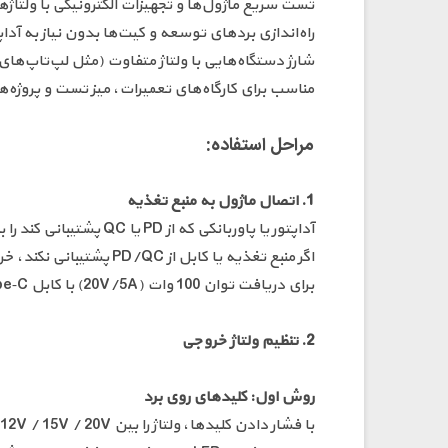
تست سریع ماژول‌ها و تجهیزات الکترونیکی با ولتاژ
راه‌اندازی بردهای توسعه و کیت‌ها بدون نیاز به آد
شارژ دستگاه‌هایی با ولتاژ متفاوت (مثل لپ‌تاپ‌های PD، اسپیکرها، مودم‌ها
مناسب برای کارگاه‌های تعمیرات، میز تست و پروژه‌های 
مراحل استفاده:
1. اتصال ماژول به منبع تغذیه
آداپتور یا پاوربانکی که از PD یا QC پشتیبانی کند را به ورودی USB Type‑C ماژول متصل کنید.
اگر منبع تغذیه یا کابل از PD/QC پشتیبانی نکند، خروجی فقط 5V خواهد بود.
برای دریافت توان 100 وات (20V/5A) با کابل Type‑C به Type‑C، اطمینان حاصل کنید کابل E‑Marker باشد.
2. تنظیم ولتاژ خروجی
روش اول: کلیدهای روی برد
با فشار دادن کلیدها، ولتاژ را بین 5V / 9V / 12V / 15V / 20V تغییر دهید.