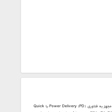
ماژول PD/QC Decoy Trigger یک ابزار کاربردی برای استخراج ولتاژهای مختلف از شارژرها و پاوربانک‌های USB Type‑C مجهز به فناوری Power Delivery (PD) یا Quick