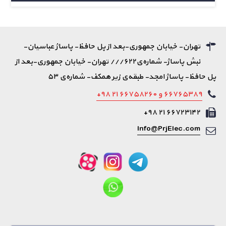
تهران- خیابان جمهوری-بعد از پل حافظ- پاساژ عباسیان-
نبش پاساژ- شماره‌ی۶۲۲/// تهران- خیابان جمهوری-بعد از
پل حافظ- پاساژ امجد- طبقه‌ی زیر همکف- شماره‌ی ۵۳
۶۶۷۶۵۳۸۹ و ۶۶۷۵۸۲۶۰ ۲۱ ۹۸+
۶۶۷۲۳۱۴۲ ۲۱ ۹۸+
Info@PrjElec.com