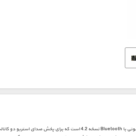
ماژول بلوتوث صوتی MH‑M18 یک ماژول گیرنده صوتی با Bluetooth نسخه 4.2 ا