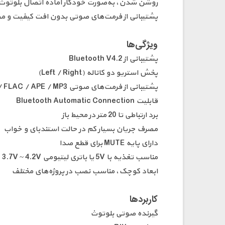
روشن شدن، به‌صورت خودکار آماده اتصال بلوتوث بو
پشتیبانی از فرمت‌های صوتی بدون افت کیفیت و مصرف جریان پایین، این ما
ویژگی‌ها
پشتیبانی از Bluetooth V4.2
پخش استریو دو کاناله (Left / Right)
پشتیبانی از فرمت‌های صوتی WAV / WMA / FLAC / APE / MP3
قابلیت Bluetooth Automatic Connection
برد ارتباطی تا 20 متر در محیط باز
مصرف جریان بسیار کم در حالت استندبای و خواب
دارای پایه MUTE برای قطع صدا
مناسب تغذیه با 5V یا باتری لیتیومی 3.7V ~ 4.2V
ابعاد کوچک، مناسب نصب در پروژه‌های مختلف
کاربردها
گیرنده صوتی بلوتوث