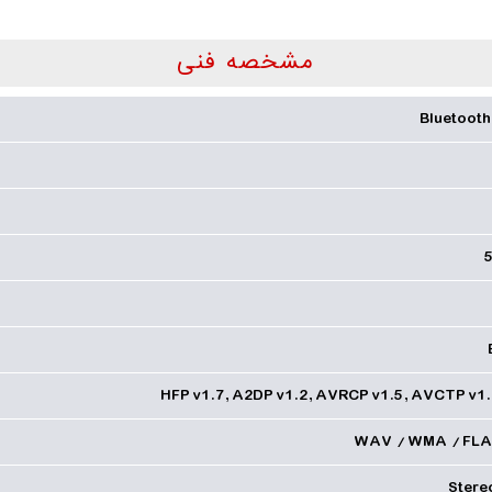
مشخصه فنی
Bluetooth
5
HFP v1.7, A2DP v1.2, AVRCP v1.5, AVCTP v1
WAV / WMA / FLAC
Stere