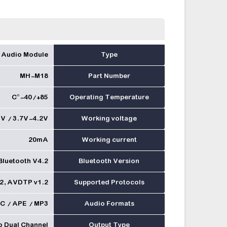
 Audio Module
Type
MH-M18
Part Number
C°-40/+85
Operating Temperature
V / 3.7V-4.2V
Working voltage
20mA
Working current
Bluetooth V4.2
Bluetooth Version
.2, AVDTP v1.2
Supported Protocols
 / APE / MP3
Audio Formats
o Dual Channel
Output Type