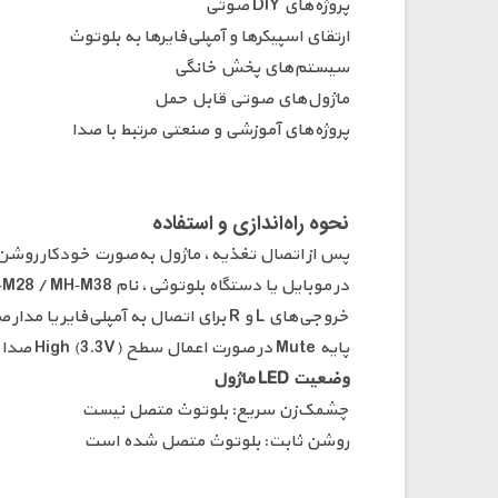
پروژه‌های DIY صوتی
ارتقای اسپیکرها و آمپلی‌فایرها به بلوتوث
سیستم‌های پخش خانگی
ماژول‌های صوتی قابل حمل
پروژه‌های آموزشی و صنعتی مرتبط با صدا
نحوه راه‌اندازی و استفاده
پس از اتصال تغذیه، ماژول به‌صورت خودکار روشن
در موبایل یا دستگاه بلوتوثی، نام MH‑M18 / MH‑M28 / MH‑M38 را جستجو کرده و پس از اتصال، پخش موسیقی آغاز می‌شود.
خروجی‌های L و R برای اتصال به آمپلی‌فایر یا مدار صوتی استفاده می‌شوند.
پایه Mute در صورت اعمال سطح High (3.3V) صدا را قطع کرده و در حالت پخش، خروجی Low دارد.
وضعیت LED ماژول
چشمک‌زن سریع: بلوتوث متصل نیست
روشن ثابت: بلوتوث متصل شده است