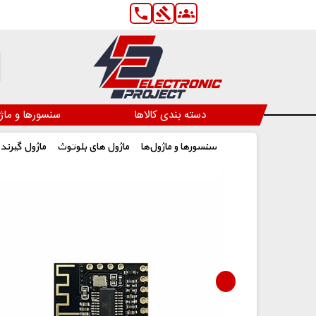
phone
gavel
groups
دسته بندی کالاها
سنسورها و ماژ
سنسورها و ماژول‌ها
ماژول های بلوتوث
MH-M18 ماژول 