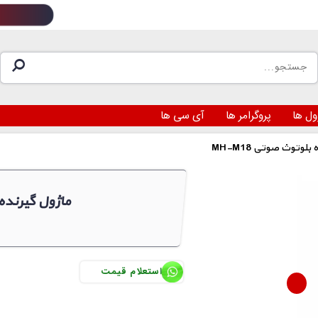
ول ها
پروگرامر ها
آی سی ها
گیرنده بلوتوث صوتی
MH-M18 ماژول گ
استعلام قیمت