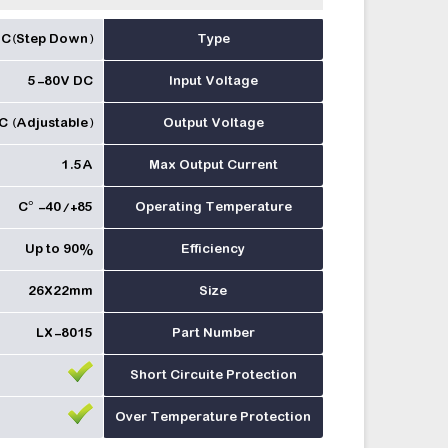
C(Step Down)
Type
5-80V DC
Input Voltage
C (Adjustable)
Output Voltage
1.5A
Max Output Current
C° -40/+85
Operating Temperature
Up to 90%
Efficiency
26X22mm
Size
LX-8015
Part Number
Short Circuite Protection
Over Temperature Protection