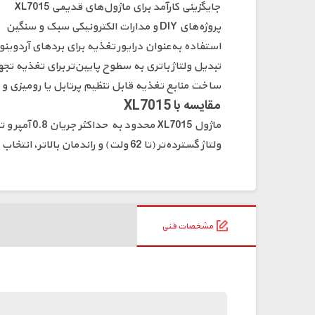
جایگزینی کارآمد برای ماژول‌های قدیمی XL7015
پروژه‌های DIY و مدارات الکترونیکی سبک و سنگین
استفاده به‌عنوان درایور تغذیه برای بردهای آردوینو، ESP و سایر میکروکنترلر
تبدیل ولتاژ باتری به سطوح پایین‌تر برای تغذیه تج
ساخت منابع تغذیه قابل تنظیم پرتابل یا رومیزی و .
مقایسه با XL7015
ولتاژ گسترده‌تر (تا 62 ولت) و راندمان بالاتر، انتخاب بهتری برای پروژه‌های نیازمند بهره‌وری و ولتاژ بالا محسوب می‌شود.
مشخصات فنی