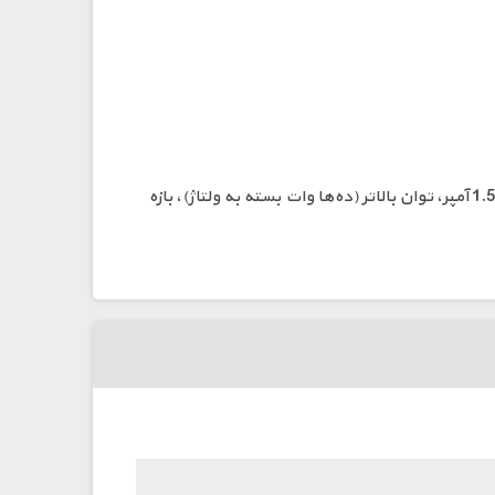
ماژول XL7015 محدود به حداکثر جریان 0.8 آمپر و توان حدود 7 وات و خروجی تا 20 ولت است، اما LX8015 با حداکثر جریان 1.5 آمپر، توان بالاتر (ده‌ها وات بسته به ولتاژ)، بازه