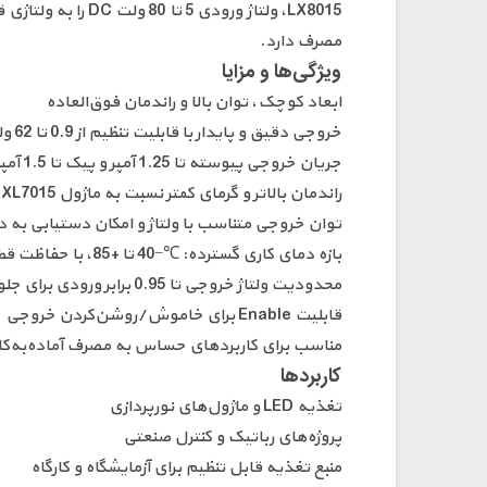
مصرف دارد.
ویژگی‌ها و مزایا
ابعاد کوچک، توان بالا و راندمان فوق‌العاده
خروجی دقیق و پایدار با قابلیت تنظیم از 0.9 تا 62 ولت DC
جریان خروجی پیوسته تا 1.25 آمپر و پیک تا 1.5 آمپر
راندمان بالاتر و گرمای کمتر نسبت به ماژول XL7015 در شرایط توان یکسان
توان خروجی متناسب با ولتاژ و امکان دستیابی به د
بازه دمای کاری گسترده: ℃−40 تا +85، با حفاظت قطع حرارتی در 165°C
محدودیت ولتاژ خروجی تا 0.95 برابر ورودی برای جلوگیری از آسیب
قابلیت Enable برای خاموش/روشن‌کردن خروجی
مناسب برای کاربردهای حساس به مصرف آماده‌به‌کار
کاربردها
تغذیه LED و ماژول‌های نورپردازی
پروژه‌های رباتیک و کنترل صنعتی
منبع تغذیه قابل تنظیم برای آزمایشگاه و کارگاه