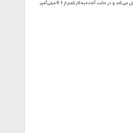
LX8015، ولتاژ ورودی 5 تا 80 ولت DC را به ولتاژی قابل تنظیم در بازه تقریبی 0.9 تا 62 ولت (حداکثر 0.95 × ولتاژ ورودی) تبدیل می‌کند و در حالت آماده‌به‌کار کمتر از 0.1 میلی‌آمپر