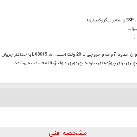
ها
هیزات
..
مشخصه فنی