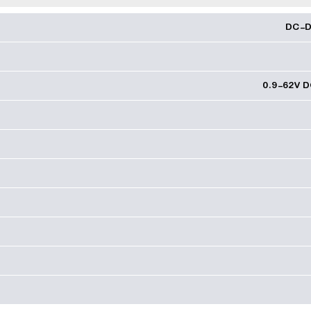
DC-D
0.9-62V D