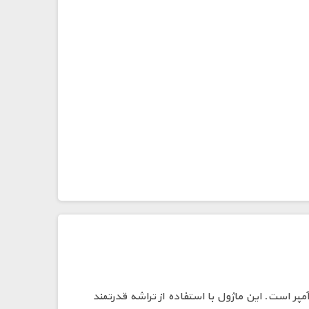
ژول LX8015 یک مبدل کاهنده ولتاژ DC-DC با طراحی فشرده، راندمان بالا (تا 90٪) و قابلیت تحمل جریان پیک تا 1.5 آمپر است. این ماژول با استفاده از تراشه قدرتمند