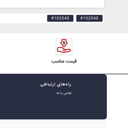
#102540
#102540
قیمت مناسب
راه‌های ارتباطی
ه
تماس با ما
ر