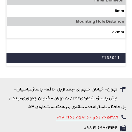
Inner Diameter
8mm
Mounting Hole Distance
37mm
#133011
تهران- خیابان جمهوری-بعد از پل حافظ- پاساژ عباسیان-
نبش پاساژ- شماره‌ی۶۲۲/// تهران- خیابان جمهوری-بعد از
پل حافظ- پاساژ امجد- طبقه‌ی زیر همکف- شماره‌ی ۵۳
۶۶۷۶۵۳۸۹ و ۶۶۷۵۸۲۶۰ ۲۱ ۹۸+
۶۶۷۲۳۱۴۲ ۲۱ ۹۸+