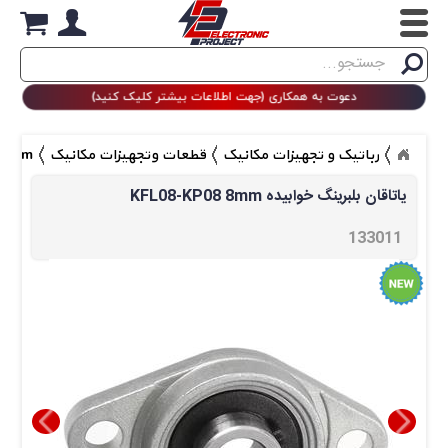
Search
جستجو
دعوت به همکاری (جهت اطلاعات بیشتر کلیک کنید)
رباتیک و تجهیزات مکانیک
قطعات وتجهیزات مکانیک
08-KP08 8mm
KFL08-KP08 8mm یاتاقان بلبرینگ خوابیده
133011 