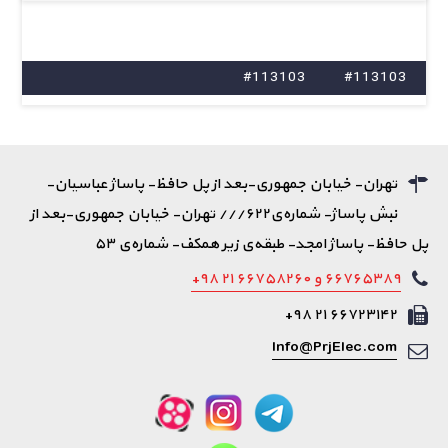
#113103
#113103
تهران- خیابان جمهوری-بعد از پل حافظ- پاساژ عباسیان-
نبش پاساژ- شماره‌ی۶۲۲/// تهران- خیابان جمهوری-بعد از
پل حافظ- پاساژ امجد- طبقه‌ی زیر همکف- شماره‌ی ۵۳
۶۶۷۶۵۳۸۹ و ۶۶۷۵۸۲۶۰ ۲۱ ۹۸+
۶۶۷۲۳۱۴۲ ۲۱ ۹۸+
Info@PrjElec.com