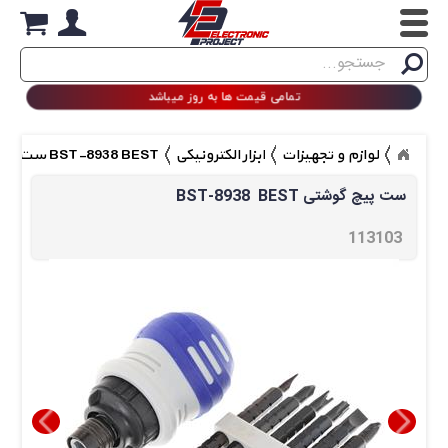
Search
جستجو
تمامی قیمت ها به روز میباشد
لوازم و تجهیزات
ابزار الکترونیکی
BST-8938 BEST ست پیچ گوشتی
BST-8938  BEST ست پیچ گوشتی
113103 