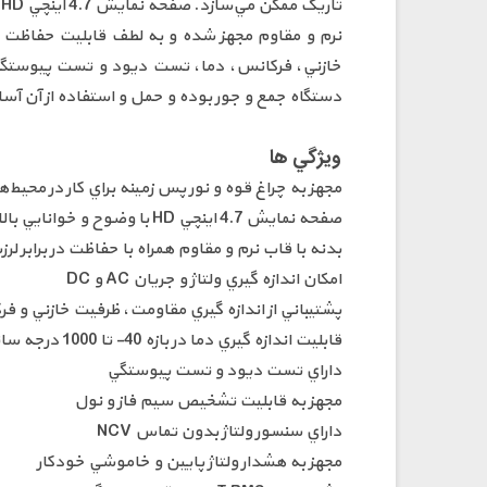
ت
دستگاه جمع و جور بوده و حمل و استفاده از آن آس
ويژگي ها
مجهز به چراغ قوه و نور پس زمينه براي کار در محيط‌ه
صفحه نمايش 4.7 اينچي HD با وضوح و خوانايي بالا
بدنه با قاب نرم و مقاوم همراه با حفاظت در برابر لر
امکان اندازه گيري ولتاژ و جريان AC و DC
پشتيباني از اندازه گيري مقاومت، ظرفيت خازني و ف
قابليت اندازه گيري دما در بازه 40- تا 1000 درجه سانتي گراد و 40- تا 1832 درجه فارنهايت
داراي تست ديود و تست پيوستگي
مجهز به قابليت تشخيص سيم فاز و نول
داراي سنسور ولتاژ بدون تماس NCV
مجهز به هشدار ولتاژ پايين و خاموشي خودکار