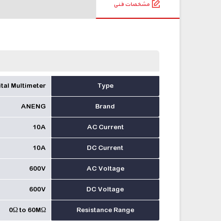
مشخصات فنی
tal Multimeter
Type
ANENG
Brand
10A
AC Current
10A
DC Current
600V
AC Voltage
600V
DC Voltage
0Ω to 60MΩ
Resistance Range