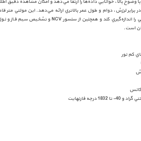
اريک ممکن مي‌سازد. صفحه نمايش 4.7 اينچي HD با وضوح بالا، خوانايي داده‌ها را ارتقا مي‌دهد و 
خازني، فرکانس، دما، تست ديود و تست پيوستگي را اندازه
ان است.
اي کم نور
زش
رکانس