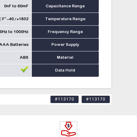
0nF to 60mF
Capacitance Range
| F°-40/+1832
Temperature Range
0Hz to 1000Hz
Frequency Range
AAA Batteries
Power Supply
ABS
Material
Data Hold
#113170
#113170