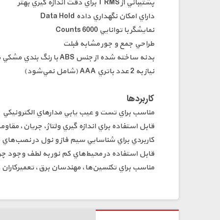
پشتيباني از T RMS براي دقت اندازه گيري بهتر
داراي امکان نگهداري داده Data Hold
نمايشگر با توانايي 6000 Counts
طراحي جمع و جور مشابه فبلت
بدنه ساخته شده از جنس ABS با رنگ بندي مشکي يا قرمز
نياز به 2 عدد باتري AAA (شامل نمي‌شود)
کاربردها
مناسب براي تست و عيب يابي مدارهاي الکترونيکي
قابل استفاده براي اندازه گيري ولتاژ، جريان، مقاو
کاربردي براي شناسايي سيم فاز و نول در نصب‌هاي 
قابل استفاده در محيط‌هاي کم نور به لطف وجود چرا
مناسب براي تکنسين‌ها، مهندسان برق، تعميرکاران و