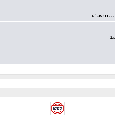
C°-40/+1000 
2x