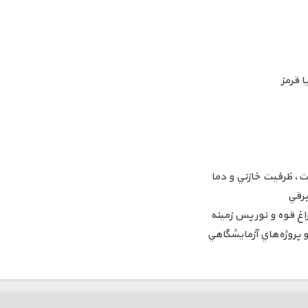
مت، ظرفيت خازني و دما
برقي
غ قوه و نور پس زمينه
 پروژه‌هاي آزمايشگاهي