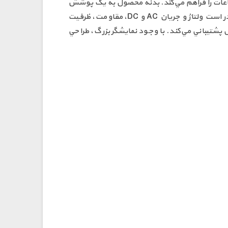
امکان مشاهده دقيق اطلاعات را فراهم مي‌کند. بدنه محصول به يک پوشش
نرم و مقاوم مجهز شده و به لطف قابليت حفاظت در برابر لرزش، دوام و طول عمر بالاتري ارائه مي‌دهد. اين مولتي متر قادر است ولتاژ و جريان AC و DC، مقاومت، ظرفيت
‌گيري کند و همچنين از سنسور NCV و تشخيص سيم فاز و نول پشتيباني مي‌کند. با وجود نمايشگر بزرگ، طراحي