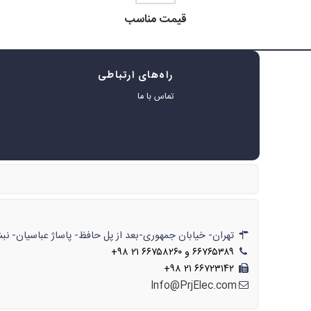
قیمت مناسب
راه‌های ارتباطی
ه
تماس با ما
ر
تهران- خیابان جمهوری-بعد از پل حافظ- پاساژ عباسیان- نبش پاساژ- شماره‌ی۶۲۲/// تهران- خیابان جمهوری-بعد از پل حافظ- پاسا
۶۶۷۶۵۳۸۹ و ۶۶۷۵۸۲۶۰ ۲۱ ۹۸+
۶۶۷۲۳۱۴۲ ۲۱ ۹۸+
Info@PrjElec.com