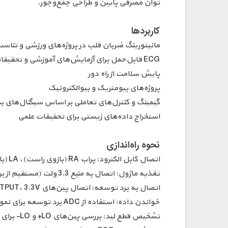
توان مصرفی پایین و طراحی جمع‌وجور.
کاربردها
مانیتورینگ ضربان قلب در پروژه‌های ورزشی و تناسب
ECG قابل‌حمل برای آزمایش‌های آموزشی و تحقیقاتی
پایش سلامت از راه دور
پروژه‌های بیومتریک و بیوالکترونیک
گیمینگ و کنترل‌های تعاملی بر اساس سیگنال‌های ب
استخراج داده‌های زیستی برای تحقیقات علمی
نحوه راه‌اندازی
اتصال کابل الکترود: پراب RA (بازوی راست)، LA (بازوی چپ)، RL (پای راست) را به بدن وصل کنید.
تغذیه ماژول: اتصال به منبع 3.3 ولت (مستقیم از برد توسعه یا منبع خارجی).
اتصال به برد توسعه: اتصال پین‌های GND، OUTPUT، 3.3V و سایر پین‌ها به Arduino یا برد مشابه.
خواندن داده: استفاده از ADC برد توسعه برای نمونه‌برداری سیگنال خروجی آنالوگ.
تشخیص قطع لید: بررسی پین‌های LO+ و LO- برای وضعیت اتصال الکترودها.