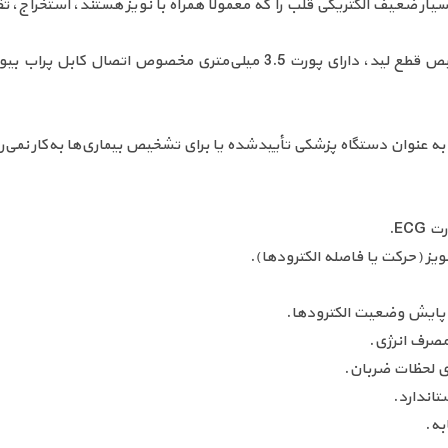
خصصی AD8232، سیگنال‌های بسیار ضعیف الکتریکی قلب را که معمولاً همراه با نویز هستند،
ه عنوان دستگاه پزشکی تأییدشده یا برای تشخیص بیماری‌ها به‌کار نمی‌ر
EC.
ز (حرکت یا فاصله الکترودها).