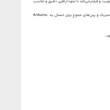
 استخراج، تقویت و فیلتر می‌کند تا نمودار قلبی دقیق و مناسب
این سنسور علاوه بر خروجی آنالوگ و قابلیت تشخیص قطع لید، دارای پورت 3.5 میلی‌متری مخصوص اتصال کابل پراب بیومتریک و پین‌های متنوع برای اتصال به Arduino،
ود.