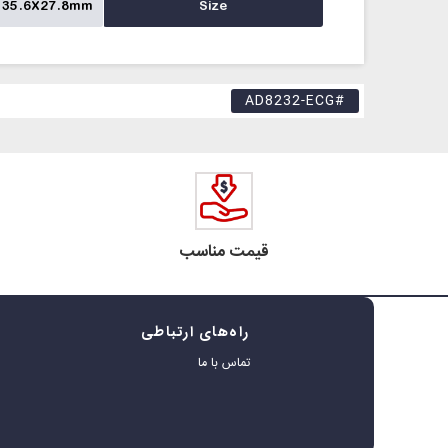
35.6X27.8mm
Size
#AD8232-ECG
قیمت مناسب
راه‌های ارتباطی
ه
تماس با ما
ر