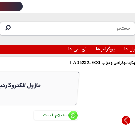
ول ها
پروگرامر ها
آی سی ها
ل الکتروکاردیوگرافی و پراب
AD8232-ECG ماژول الکترو
استعلام قیمت