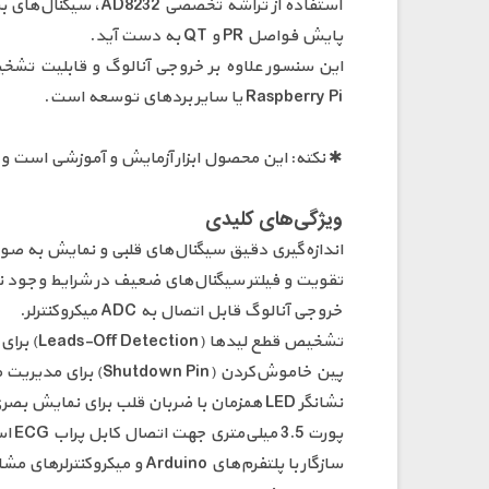
استفاده از تراشه ت
پایش فواصل PR و QT به دست آید.
Raspberry Pi یا سایر بردهای توسعه است.
✱ نکته: این محصول ابزار آزمایش و آموزشی است و ب
ویژگی‌های کلیدی
اندازه‌گیری دقیق سیگنال‌های قلبی و نمایش به صورت G
تقویت و فیلتر سیگنال‌های ضعیف در شرایط وجود نوی
خروجی آنالوگ قابل اتصال به ADC میکروکنترلر.
تشخیص قطع لیدها (Leads-Off Detection) برای پایش وضعیت الکترودها.
پین خاموش‌کردن (Shutdown Pin) برای مدیریت مصرف انرژی.
نشانگر LED همزمان با ضربان قلب برای نمایش بصری لحظات ضربان.
پورت 3.5 میلی‌متری جهت اتصال کابل پراب ECG استاندارد.
سازگار با پلتفرم‌های Arduino و میکروکنترلر‌های مشابه.