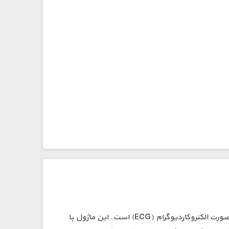
کیت سنسور ECG مدل AD8232 یک راه‌حل مقرون‌به‌صرفه و کارآمد برای اندازه‌گیری فعالیت الکتریکی قلب و نمایش آن به صورت الکتروکاردیوگرام (ECG) است. این ماژول با