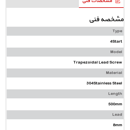
مشخصات فنی
مشخصه فنی
Type
4Start
Model
Trapezoidal Lead Screw
Material
304Stainless Steel
Length
500mm
Lead
8mm