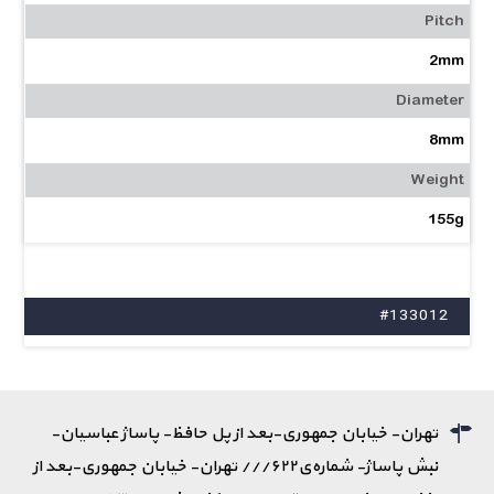
Pitch
2mm
Diameter
8mm
Weight
155g
#133012
تهران- خیابان جمهوری-بعد از پل حافظ- پاساژ عباسیان-
نبش پاساژ- شماره‌ی۶۲۲/// تهران- خیابان جمهوری-بعد از