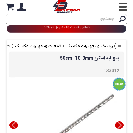
Search
تمامی قیمت ها به روز میباشد
جستجو
رباتیک و تجهیزات مکانیک
قطعات وتجهیزات مکانیک
cm T8-8mm
50cm  T8-8mm پیچ لید اسکرو 
133012 