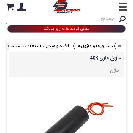
Search
جستجو
تمامی قیمت ها به روز میباشد
سنسورها و ماژول‌ها
تغذیه و مبدل AC-DC / DC-DC
40K ماژول خا
40K ماژول خازن
خازن 