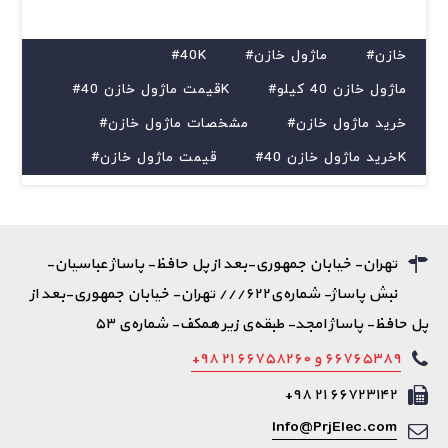
#خازن
#ماژول خازن
#40K
#ماژول خازن 40 کیلو
#قیمت ماژول خازن 40K
#خرید ماژول خازن
#مشخصات ماژول خازن
#خرید ماژول خازن 40K
#قیمت ماژول خازن
تهران- خیابان جمهوری-بعد از پل حافظ- پاساژ عباسیان-
نبش پاساژ- شماره‌ی۶۲۲/// تهران- خیابان جمهوری-بعد از
پل حافظ- پاساژ امجد- طبقه‌ی زیر همکف- شماره‌ی ۵۳
۶۶۷۶۵۳۸۹ و ۶۶۷۵۸۲۶۰ ۲۱ ۹۸+
۶۶۷۲۳۱۴۲ ۲۱ ۹۸+
Info@PrjElec.com