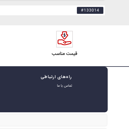
#133014
قیمت مناسب
راه‌های ارتباطی
ه
تماس با ما
ر