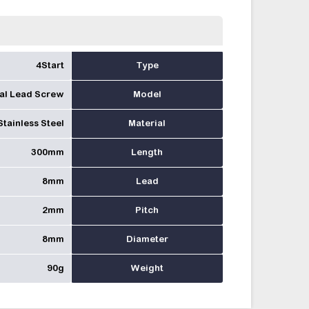
4Start
Type
al Lead Screw
Model
tainless Steel
Material
300mm
Length
8mm
Lead
2mm
Pitch
8mm
Diameter
90g
Weight