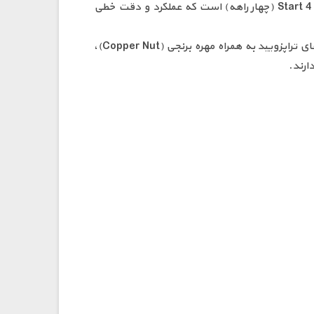
304 (304 Stainless Steel) تولید شده است که مقاومت بالایی در برابر خوردگی و سایش دارد. طراحی این پیچ به صورت 4 Start (چهار راهه) است که عملکرد و دقت خطی
این مدل با داشتن ضریب اصطکاک پایین، دقت و استحکام بسیار خوبی را ارائه می‌دهد و طول عمر بالایی دارد. لید اسکروهای تراپزویید به همراه مهره برنجی (Copper Nut)،
ارند.