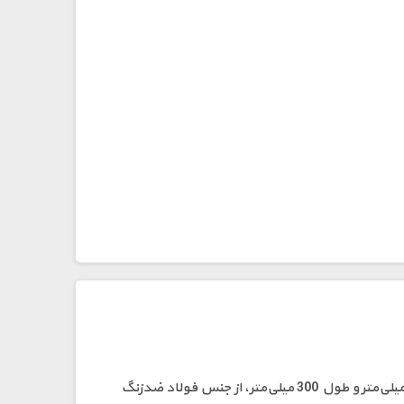
لید اسکرو (Lead Screw) یکی از قطعات کلیدی برای تبدیل حرکت دورانی موتور به حرکت خطی است. این لید اسکرو با قطر 8 میلی‌متر و طول 300 میلی‌متر، از جنس فولاد ضدزنگ