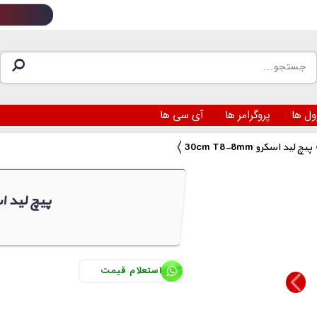
ول ها
پروگرامر ها
آی سی ها
30cm T8-8mm پیچ لید اسکرو
30cm  T8-8mm پیچ لید اسکرو 
استعلام قیمت