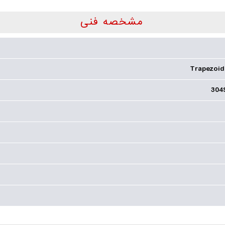
مشخصه فنی
Trapezoid
304S