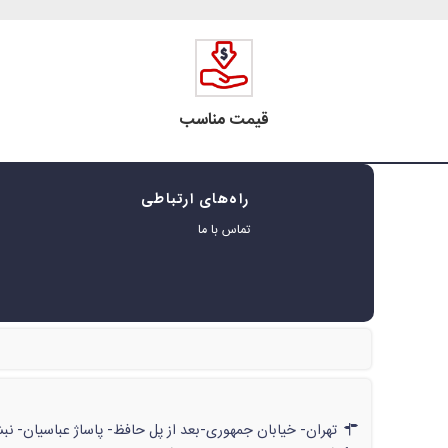
قیمت مناسب
راه‌های ارتباطی
ه
تماس با ما
ر
تهران- خیابان جمهوری-بعد از پل حافظ- پاساژ عباسیان- نبش پاساژ- شماره‌ی۶۲۲/// تهران- خیابان جمهوری-بعد از پل حافظ- پاسا