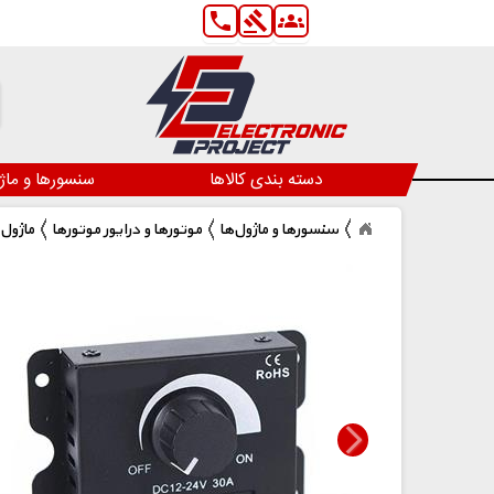
phone
gavel
groups
دسته بندی کالاها
سنسورها و ماژ
سنسورها و ماژول‌ها
موتورها و درایور موتورها
30Aپنلی قابدار PWM ماژول