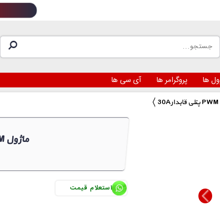
ول ها
پروگرامر ها
آی سی ها
30Aپنلی قابدار PWM ماژول
استعلام قیمت