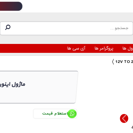
ول ها
پروگرامر ها
آی سی ها
12V TO 220V 300W ماژول ای
استعلام قیمت