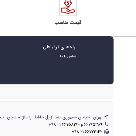
قیمت مناسب
راه‌های ارتباطی
ه
تماس با ما
ر
تهران- خیابان جمهوری-بعد از پل حافظ- پاساژ عباسیان- نبش پاساژ- شماره‌ی۶۲۲/// تهران- خیابان جمهوری-بعد از پل حافظ- پاسا
۶۶۷۶۵۳۸۹ و ۶۶۷۵۸۲۶۰ ۲۱ ۹۸+
۶۶۷۲۳۱۴۲ ۲۱ ۹۸+