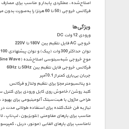
اصلاح‌شده، عملکردی پایدار و مناسب برای مصارف خا
فرکانس خروجی (50 تا 60 هرتز) را به‌صورت بدون مرز فراهم می‌کند. جریان بی‌باری کمتر از 0.1 آمپر و راندمان بالا، آن را به گزینه‌ای اقتصادی و کم‌مصرف تبدیل کرده است.
ویژگی‌ها
ورودی 12 ولت DC
خروجی AC قابل تنظیم بین 180V تا 220V
توان حداکثر 300 وات (پیک) و توان پیشنهادی 100 تا 200 وات مداوم
موج خروجی شبه‌سینوسی اصلاح‌شده (Modified Sine Wave)
فرکانس خروجی قابل تنظیم بین 50Hz تا 60Hz
جریان بی‌باری کمتر از 0.1 آمپر
دو پتانسیومتر مجزا برای تنظیم ولتاژ و فرکانس
کلید روشن/خاموش روی کابل ورودی برای کنترل س
طراحی ماژول با هیت‌سینک آلومینیومی برای بهبود 
نیاز به فن خنک‌کننده برای استفاده طولانی مدت در توان ب
مناسب برای بارهای مقاومتی (تلویزیون، لپ‌تاپ، لا
نامناسب برای بارهای القایی (موتور، دریل، کمپرسور