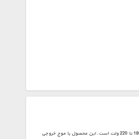
ماژول اینورتر 300 وات شبه‌سینوسی یک راهکار کم‌حجم و کارآمد برای تبدیل ولتاژ DC 12V به ولتاژ AC قابل تنظیم بین 180 تا 220 ولت است. این محصول با موج خروجی