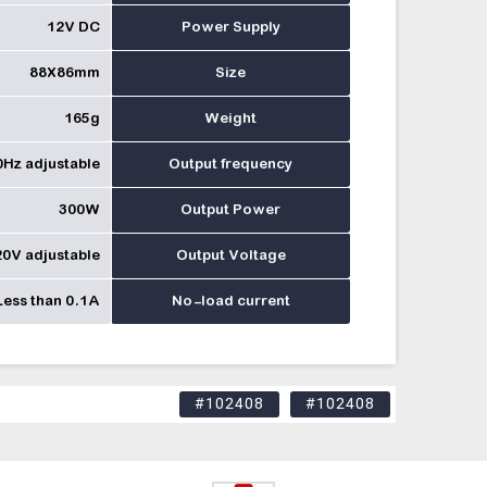
12V DC
Power Supply
88X86mm
Size
165g
Weight
Hz adjustable
Output frequency
300W
Output Power
0V adjustable
Output Voltage
Less than 0.1A
No-load current
#102408
#102408