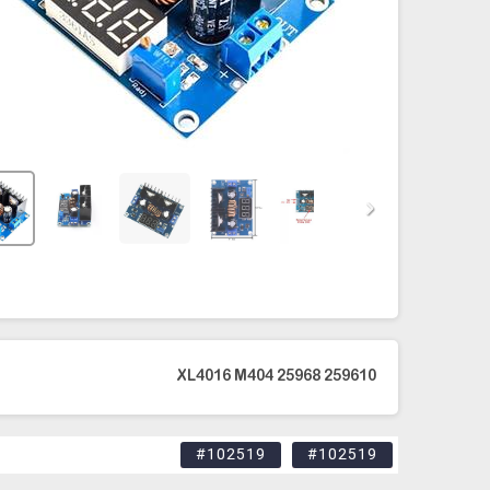
259610 25968 XL4016 M404
#102519
#102519