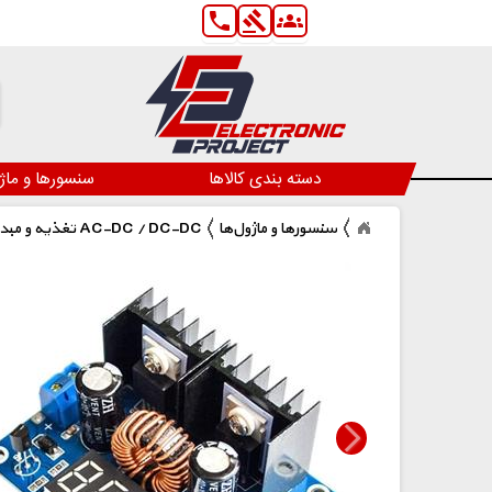
phone
gavel
groups
دسته بندی کالاها
سنسورها و ماژ
سنسورها و ماژول‌ها
تغذیه و مبدل AC-DC / DC-DC