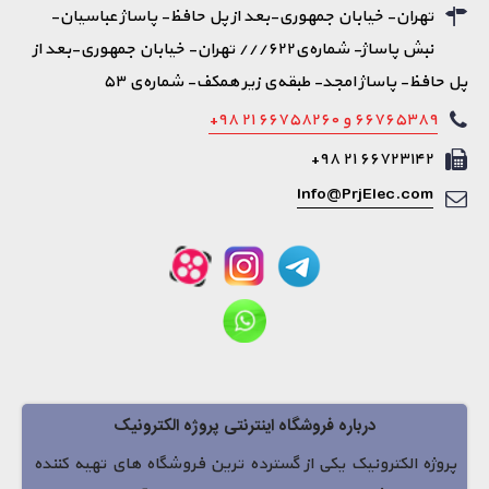
تهران- خیابان جمهوری-بعد از پل حافظ- پاساژ عباسیان-
نبش پاساژ- شماره‌ی۶۲۲/// تهران- خیابان جمهوری-بعد از
پل حافظ- پاساژ امجد- طبقه‌ی زیر همکف- شماره‌ی ۵۳
۶۶۷۶۵۳۸۹ و ۶۶۷۵۸۲۶۰ ۲۱ ۹۸+
۶۶۷۲۳۱۴۲ ۲۱ ۹۸+
Info@PrjElec.com
درباره فروشگاه اینترنتی پروژه الکترونیک
پروژه الکترونیک یکی از گسترده ترین فروشگاه های تهیه کننده