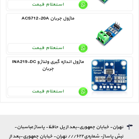
استعلام قیمت
ACS712-20A ماژول جریان
استعلام قیمت
INA219-DC ماژول اندازه گیری ولتاژ و
جریان
استعلام قیمت
تهران- خیابان جمهوری-بعد از پل حافظ- پاساژ عباسیان-
نبش پاساژ- شماره‌ی۶۲۲/// تهران- خیابان جمهوری-بعد از