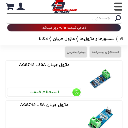
Search
جستجو
تمامی قیمت ها به روز میباشد
سنسورها و ماژول‌ها
ماژول جریان
4 کالا
جستجوی پیشرفته
پربازدیدترین
ACS712 - 30A ماژول جریان
استعلام قیمت
ACS712 - 5A ماژول جریان