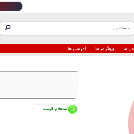
ول ها
پروگرامر ها
آی سی ها
د
استعلام قیمت