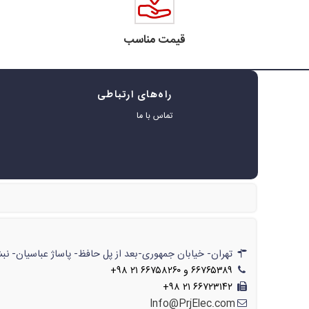
قیمت مناسب
راه‌های ارتباطی
ه
تماس با ما
ر
تهران- خیابان جمهوری-بعد از پل حافظ- پاساژ عباسیان- نبش پاساژ- شماره‌ی۶۲۲/// تهران- خیابان جمهوری-بعد از پل حافظ- پاسا
۶۶۷۶۵۳۸۹ و ۶۶۷۵۸۲۶۰ ۲۱ ۹۸+
۶۶۷۲۳۱۴۲ ۲۱ ۹۸+
Info@PrjElec.com