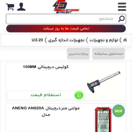
Search
جستجو
تمامی قیمت ها به روز میباشد
لوازم و تجهیزات
تجهیزات اندازه گیری
23 کالا
جستجوی پیشرفته
پربازدیدترین
150MM کولیس دیجیتالی
استعلام قیمت
ANENG AN620A مولتی متر دیجیتال
مدل