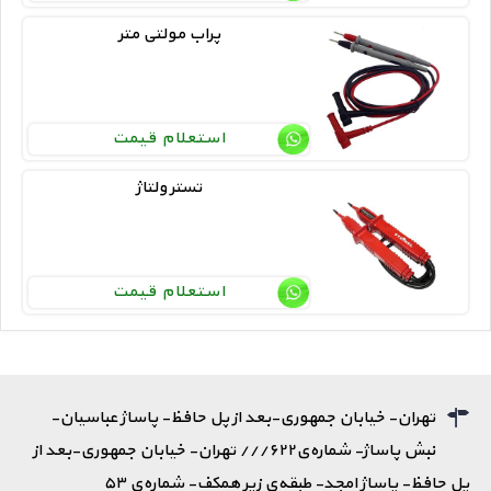
پراب مولتی متر
استعلام قیمت
تستر ولتاژ
استعلام قیمت
تهران- خیابان جمهوری-بعد از پل حافظ- پاساژ عباسیان-
نبش پاساژ- شماره‌ی۶۲۲/// تهران- خیابان جمهوری-بعد از
پل حافظ- پاساژ امجد- طبقه‌ی زیر همکف- شماره‌ی ۵۳