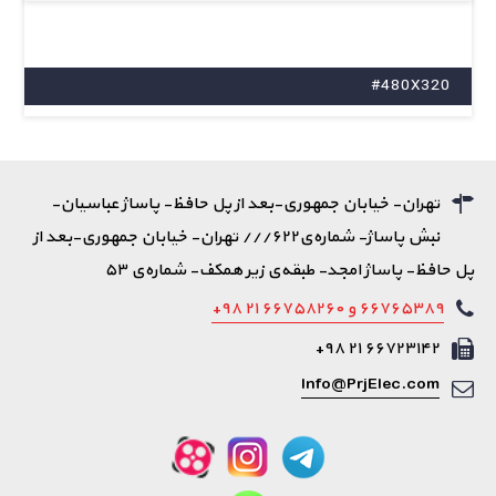
#480X320
تهران- خیابان جمهوری-بعد از پل حافظ- پاساژ عباسیان-
نبش پاساژ- شماره‌ی۶۲۲/// تهران- خیابان جمهوری-بعد از
پل حافظ- پاساژ امجد- طبقه‌ی زیر همکف- شماره‌ی ۵۳
۶۶۷۶۵۳۸۹ و ۶۶۷۵۸۲۶۰ ۲۱ ۹۸+
۶۶۷۲۳۱۴۲ ۲۱ ۹۸+
Info@PrjElec.com