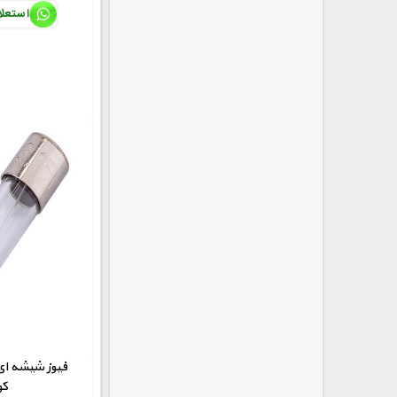
استعل
کو