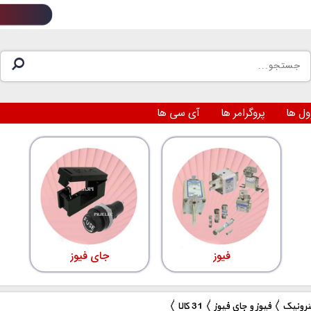
ول ها
پروگرامر ها
آی سی ها
فیوز
جای فیوز
ترونیک
فیوز و جای فیوز
31 کالا