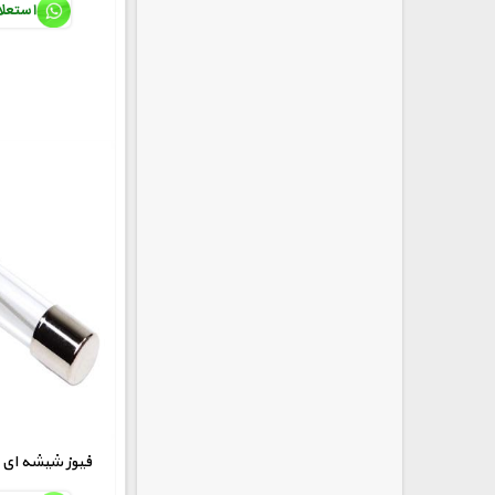
استعل
250V-15A فیوز شیشه ا