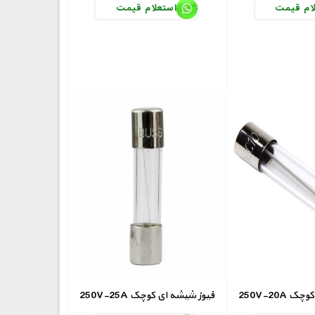
ام قیمت
استعلام قیمت
 ای کوچک
250V-25A فیوز شیشه ای کوچک