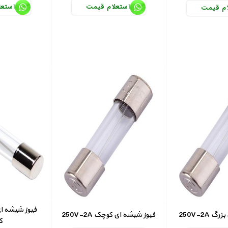
استعلام قیمت
استعل
ام قیمت
ای بزرگ
250V-2A فیوز شیشه ای کوچک
ک