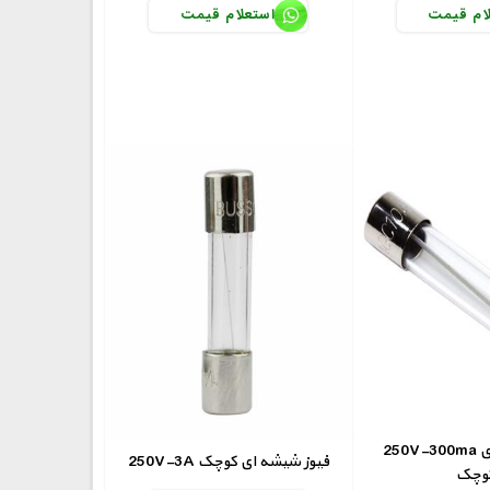
ام قیمت
استعلام قیمت
250V-300ma فیوز شیشه ای
250V-3A فیوز شیشه ای کوچک
وچک