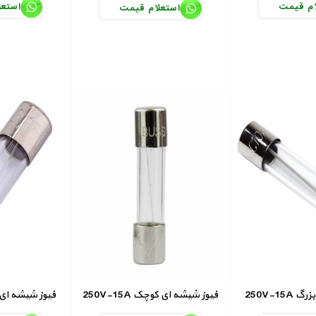
ام قیمت
استعل
استعلام قیمت
ی بزرگ
250V-15A فیوز شیشه ای کوچک
250V-1A فیوز شیشه