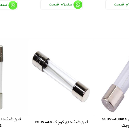
ام قیمت
استعلام قیمت
استعل
250V-400ma فیوز شیشه ای
250V-4A فیوز شیشه ای کوچک
چک
ک