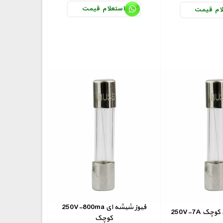
استعلام قیمت
ام قیمت
250V-800ma فیوز شیشه ای
 ای کوچک
کوچک