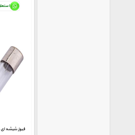
استعل
250V-8A فیوز شیشه 