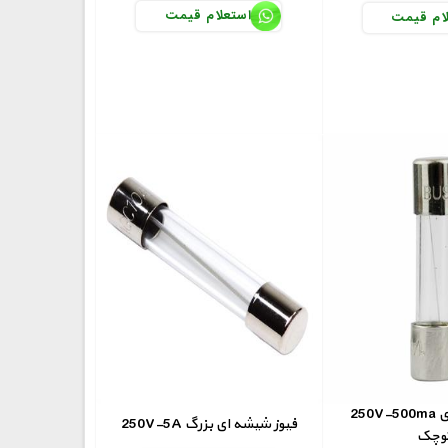
استعلام قیمت
ام قیمت
250V-500ma فیوز شیشه ای
250V-5A فیوز شیشه ای بزرگ
وچک