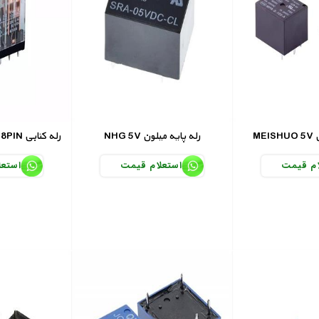
ن
NHG 5V رله پایه میلون
OMRON 12V-5A 8PIN رله کتابی
ام قیمت
استعلام قیمت
استعل