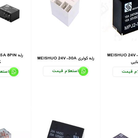
MEISHUO 24 رله
V-5A 8PIN
MEISHUO 24V-30A رله کولری
ابی
ک
استعلام قیمت
ام قیمت
استعل