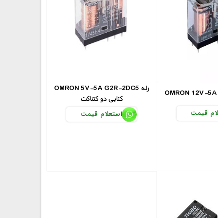
OMRON 5V-5A G2R-2DC5 رله
کتابی دو کنتاکت
ام قیمت
استعلام قیمت