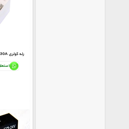
MEISHUO 12V-30A رله کولری
استعل