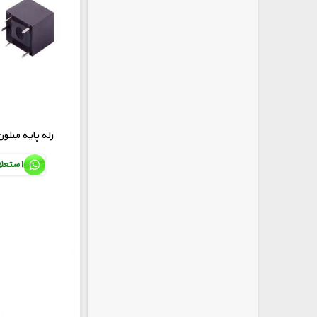
MEISHUO 5V رله پایه میلو
استعل