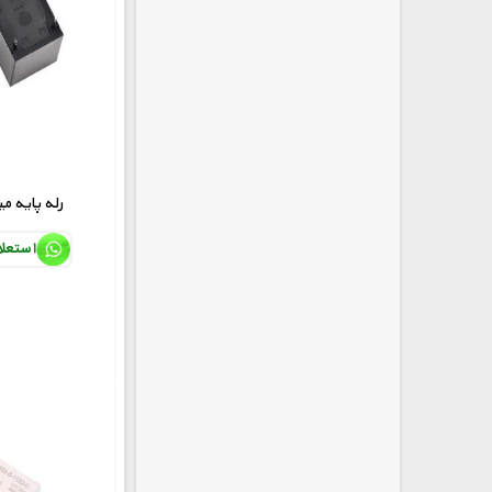
HKE 5V رله پایه
استعل