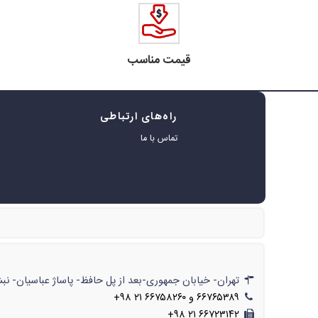
قیمت مناسب
راه‌های ارتباطی
ه
تماس با ما
ر
تهران- خیابان جمهوری-بعد از پل حافظ- پاساژ عباسیان- نبش پاساژ- شماره‌ی۶۲۲/// تهران- خیابان جمهوری-بعد از پل حافظ- پاسا
۶۶۷۶۵۳۸۹ و ۶۶۷۵۸۲۶۰ ۲۱ ۹۸+
۶۶۷۲۳۱۴۲ ۲۱ ۹۸+