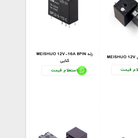
MEISHUO 12V-16A 8PIN رله
ن
کتابی
ام قیمت
استعلام قیمت