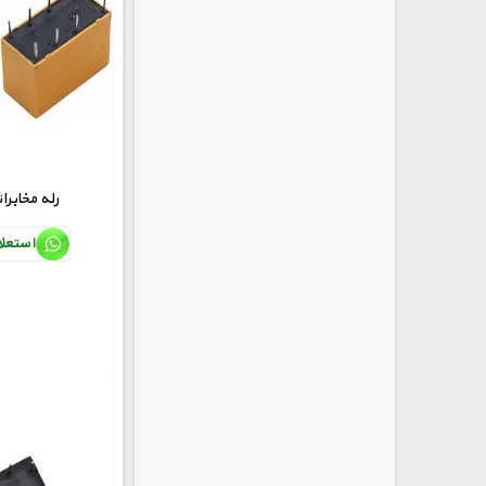
12V-2A رله مخاب
استعل