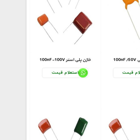
سی
100nF-100V خازن پلی استر
ام قیمت
استعلام قیمت