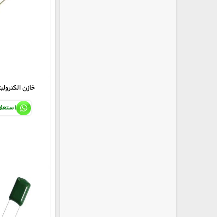
0.1uF/50V خازن الکترو
استعل