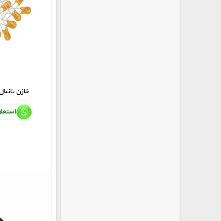
1.5uF/16V خازن تانتال
استعل