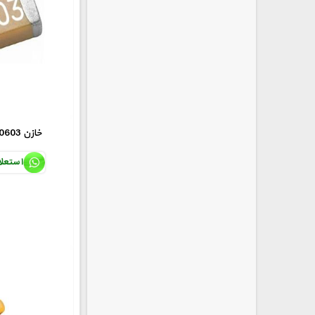
100nF SMD 0603 خازن
استعل