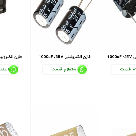
تی
1000uF/35V خازن الکترولیتی
1000uF/50V خازن الکترو
ام قیمت
استعلام قیمت
استعل