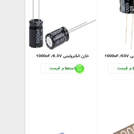
لیتی
1000uF/6.3V خازن الکترولیتی
ام قیمت
استعلام قیمت