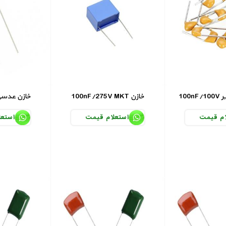
یر
100nF/275V MKT خازن
100nF/50V خازن عد
ام قیمت
استعلام قیمت
استعل