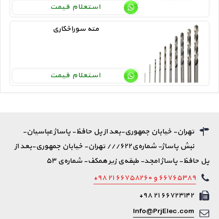
استعلام قیمت
مته سوراخکاری
استعلام قیمت
تهران- خیابان جمهوری-بعد از پل حافظ- پاساژ عباسیان-
نبش پاساژ- شماره‌ی۶۲۲/// تهران- خیابان جمهوری-بعد از
پل حافظ- پاساژ امجد- طبقه‌ی زیر همکف- شماره‌ی ۵۳
۶۶۷۶۵۳۸۹ و ۶۶۷۵۸۲۶۰ ۲۱ ۹۸+
۶۶۷۲۳۱۴۲ ۲۱ ۹۸+
Info@PrjElec.com